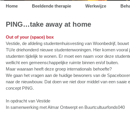
Skip
Home
Beeldende therapie
Werkwijze
Beha
Main menu
to
PING…take away at home
content
Out of your (space) box
Vestide, de afdeling studentenhuisvesting van Woonbedrijf, bouwt 
TU/e driehonderd nieuwe studentenwoningen. Hier komen vooral jo
studenten tijdelijk te wonen. Er moet een naam voor deze stude
wellicht een gemeenschappelijke ruimte binnen en/of buiten.
Maar waaraan heeft deze groep internationals behoefte?
We gaan het vragen aan de huidige bewoners van de Spaceboxen,
naar de nieuwbouw. Dat doen we niet door middel van een saaie 
concept PING.
In opdracht van Vestide
In samenwerking met Almar Ontwerpt en Buurtcultuurfonds040