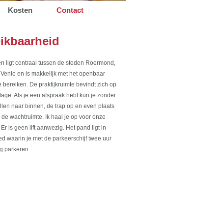
Kosten
Contact
ikbaarheid
n ligt centraal tussen de steden Roermond,
Venlo en is makkelijk met het openbaar
e bereiken. De praktijkruimte bevindt zich op
tage. Als je een afspraak hebt kun je zonder
llen naar binnen, de trap op en even plaats
de wachtruimte. Ik haal je op voor onze
 Er is geen lift aanwezig. Het pand ligt in
d waarin je met de parkeerschijf twee uur
g parkeren.