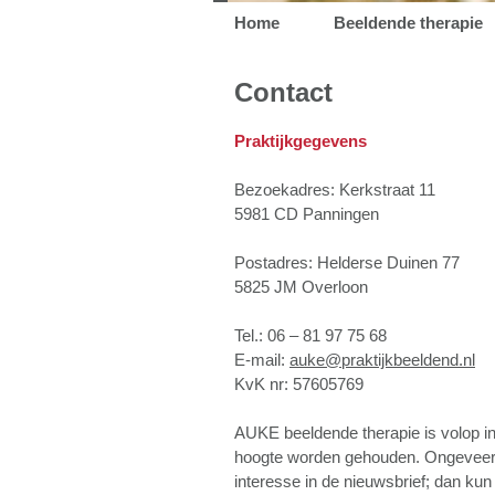
Skip
Home
Beeldende therapie
Main menu
to
Contact
content
Praktijkgegevens
Bezoekadres: Kerkstraat 11
5981 CD Panningen
Postadres: Helderse Duinen 77
5825 JM Overloon
Tel.: 06 – 81 97 75 68
E-mail:
auke@praktijkbeeldend.nl
KvK nr: 57605769
AUKE beeldende therapie is volop in
hoogte worden gehouden. Ongeveer t
interesse in de nieuwsbrief; dan kun